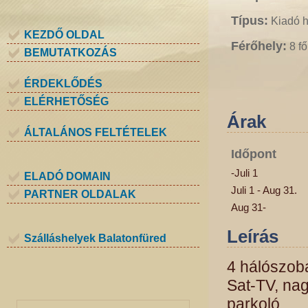
Típus:
Kiadó 
KEZDŐ OLDAL
Férőhely:
8 fő
BEMUTATKOZÁS
ÉRDEKLŐDÉS
ELÉRHETŐSÉG
Árak
ÁLTALÁNOS FELTÉTELEK
Időpont
-Juli 1
ELADÓ DOMAIN
Juli 1 - Aug 31.
PARTNER OLDALAK
Aug 31-
Leírás
Szálláshelyek Balatonfüred
4 hálószoba
Sat-TV, nag
parkoló