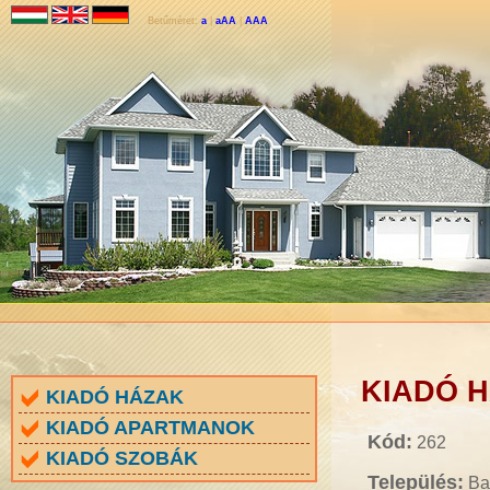
Betűméret:
a
|
aAA
|
AAA
KIADÓ HÁ
KIADÓ HÁZAK
KIADÓ APARTMANOK
Kód:
262
KIADÓ SZOBÁK
Település:
Ba