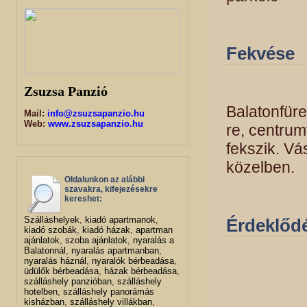
Fekvése
Zsuzsa Panzió
Balatonfüre
Mail:
info@zsuzsapanzio.hu
Web:
www.zsuzsapanzio.hu
re, centru
fekszik. Vá
közelben.
Oldalunkon az alábbi
szavakra, kifejezésekre
kereshet:
Szálláshelyek
,
kiadó apartmanok
,
Érdeklőd
kiadó szobák
,
kiadó házak
,
apartman
ajánlatok
,
szoba ajánlatok
,
nyaralás a
Balatonnál
,
nyaralás apartmanban
,
nyaralás háznál
,
nyaralók bérbeadása
,
üdülők bérbeadása
,
házak bérbeadása
,
szálláshely panzióban
,
szálláshely
hotelben
,
szálláshely panorámás
kisházban
,
szálláshely villákban
,