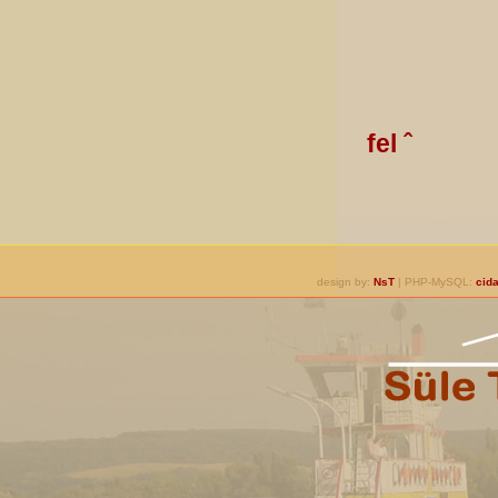
fel ˆ
design by:
NsT
| PHP-MySQL:
cida